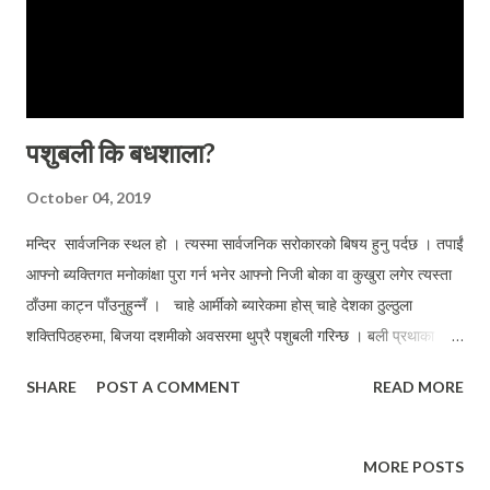
पशुबली कि बधशाला?
October 04, 2019
मन्दिर सार्वजनिक स्थल हो । त्यस्मा सार्वजनिक सरोकारको बिषय हुनु पर्दछ । तपाईं
आफ्नो ब्यक्तिगत मनोकांक्षा पुरा गर्न भनेर आफ्नो निजी बोका वा कुखुरा लगेर त्यस्ता
ठाँउमा काट्न पाँउनुहुन्नँ । चाहे आर्मीको ब्यारेकमा होस् चाहे देशका ठुल्ठुला
शक्तिपिठहरुमा, बिजया दशमीको अवसरमा थुप्रै पशुबली गरिन्छ । बली प्रथाका
अनुयायी प्राय हिन्दू धर्मका पनि शाक्त सम्प्रदाय पर्दछन् जसले देवीको उपासनाको
SHARE
POST A COMMENT
READ MORE
अन्तिम रुप नै बली हो भन्ने विश्वास राख्दछन् तथापि प्रकृति वा पृथ्वीलाई देवता मान्ने
समुहकाले पनि बलीको परम्परालाई अङ्गिकार गर्दै आएका पाईन्छन् । दशैमा हिन्दूहरुले
बली दिन्छन् तर हिन्दू धर्मका मुल ग्रन्थहरु भागवद तथा अन्य थुप्रै पुराणहरुमा
MORE POSTS
बलीलाई निषिद्ध नै गरिएको छ ।