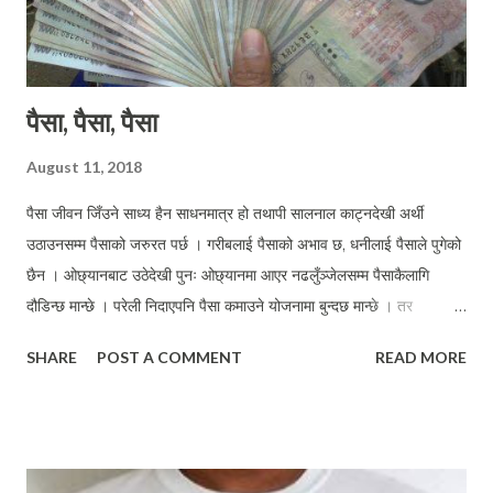
पैसा, पैसा, पैसा
August 11, 2018
पैसा जीवन जिँउने साध्य हैन साधनमात्र हो तथापी सालनाल काट्नदेखी अर्थी
उठाउनसम्म पैसाको जरुरत पर्छ । गरीबलाई पैसाको अभाव छ, धनीलाई पैसाले पुगेको
छैन । ओछ्यानबाट उठेदेखी पुनः ओछ्यानमा आएर नढलुँञ्जेलसम्म पैसाकैलागि
दौडिन्छ मान्छे । परेली निदाएपनि पैसा कमाउने योजनामा बुन्दछ मान्छे । तर
जिन्दगीचाँही पैसा मनग्गे भएपनि चल्छ र हुँदै नभएपनि चल्ने रहेछ ।
SHARE
POST A COMMENT
READ MORE