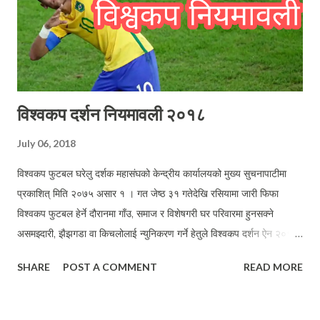
विश्वकप दर्शन नियमावली २०१८
July 06, 2018
विश्वकप फुटबल घरेलु दर्शक महासंघको केन्द्रीय कार्यालयको मुख्य सुचनापाटीमा
प्रकाशित् मिति २०७५ असार १ । गत जेष्ठ ३१ गतेदेखि रसियामा जारी फिफा
विश्वकप फुटबल हेर्ने दौरानमा गाँउ, समाज र विशेषगरी घर परिवारमा हुनसक्ने
असमझ्दारी, झैझगडा वा किचलोलाई न्युनिकरण गर्ने हेतुले विश्वकप दर्शन ऐन २०१४
को प्रस्तावनालाई टेकी सर्वसाधारणका घरघरमा शान्ती र अमनचयनका साथ विश्वकप
SHARE
POST A COMMENT
READ MORE
हेर्ने वातावरण श्रीजनार्थ विश्वकप दर्शन नियमावली सार्वजनिक गर्न वान्छनीय भएकोले
विश्वकप फुटबल घरेलु दर्शक महासंघले देहाएका नियमहरु बनाएको छ ।