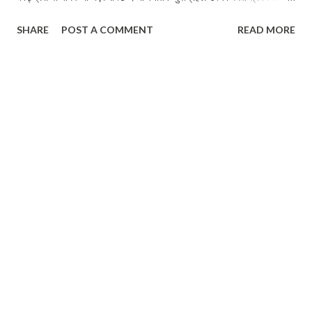
घैटोमा बिर्को लगाइदिन्छ र ऊ बैचारिक अपाङ्ग हुन्छ ।
SHARE
POST A COMMENT
READ MORE