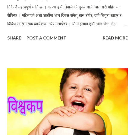
निकै नै महत्वपूर्ण मानिन्छ । कारण हामी नेपालीको मुख्य बाली धान यसै महिनामा
रोपिन्छ । महिनाको अधा आधीमा धान दिवस समेत् धान रोपेर, दही चियुरा खाएर र
बिबिध साङ्गितिक कार्यक्रम गरेर मनाईन्छ । यो महिनामा हामी धान रोप्न कँही
छोड्दैनौ । काठमाडौंकै बिभिन्न स्थानका बासिन्दाले सडकमै रोपाई गरेर उक्त कुरा
SHARE
POST A COMMENT
READ MORE
पुष्टि गरिसकेका छन् । कृषिप्रधान देश भईकन यति पनि फाईदा लुट्न सकिएन भने त
के काइदा? असारैभरि रोपाईको नाममा हिलोमा लडिबुडी खेल्दै रमाउने कलाकार र
मोडलहरुको पनि देशमा खाँचो भएन । जनप्रतिनिधिहरु पनि सस्तो लोकप्रियाताका
लागि कोदालो लिएर बाउसे गर्न र घुम ओडेर बिँउ काढ्न पछि परेनन् । Road
construction in the rain: Asar's Development रोपाईलाई फगत
मनोरञ्जनको रुपमा लिनु हाम्रो दुर्भाग्य हो । खेतका कुनै गह्रामा बाजा ध्वजाका साथ
५ सय भन्दा बढीले रोपाई गरेको नाटक मन्चन भईरहँदा लाखौं किसानका फाँटहरु लाठे
र रोपाहारको अभावमा बाँझो पल्टन तयार भईरहेको यथार्थता हामीले भुल्नु हुँदैन ।
एकदिन रोपाँईको मज्जा लुट्नेले धानको फसल...