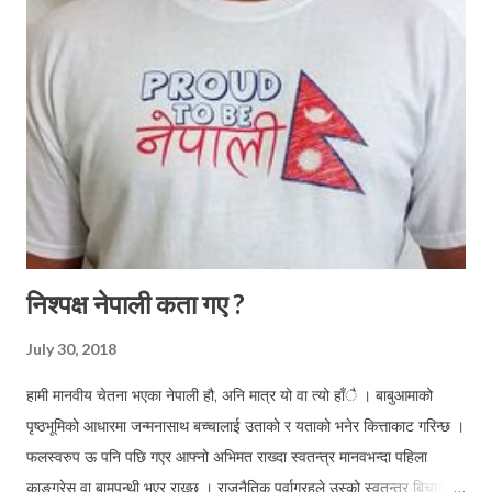
निश्पक्ष नेपाली कता गए ?
July 30, 2018
हामी मानवीय चेतना भएका नेपाली हौ, अनि मात्र यो वा त्यो हाँै । बाबुआमाको
पृष्ठभूमिको आधारमा जन्मनासाथ बच्चालाई उताको र यताको भनेर कित्ताकाट गरिन्छ ।
फलस्वरुप ऊ पनि पछि गएर आफ्नो अभिमत राख्दा स्वतन्त्र मानवभन्दा पहिला
काङ्ग्रेस वा बामपन्थी भएर राख्छ । राजनैतिक पुर्वाग्रहले उस्को स्वतन्त्र बिचारको