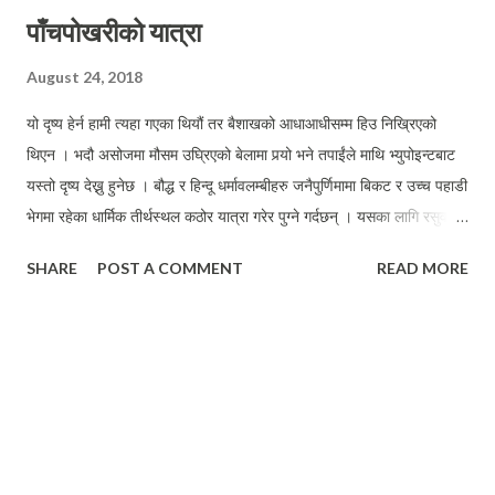
पाँचपोखरीको यात्रा
August 24, 2018
यो दृष्य हेर्न हामी त्यहा गएका थियौं तर बैशाखको आधाआधीसम्म हिउ निख्रिएको
थिएन । भदौ असोजमा मौसम उघ्रिएको बेलामा पर्‍यो भने तपाईंले माथि भ्युपोइन्टबाट
यस्तो दृष्य देख्नु हुनेछ । बौद्ध र हिन्दू धर्मावलम्बीहरु जनैपुर्णिमामा बिकट र उच्च पहाडी
भेगमा रहेका धार्मिक तीर्थस्थल कठोर यात्रा गरेर पुग्ने गर्दछन् । यसका लागि रसुवाको
गोसाइकुण्ड प्रचलित छ भने उत्तिकै महत्वपूर्ण तर चर्चामा नआएको अर्को ठाउँ हो –
SHARE
POST A COMMENT
READ MORE
पाँचपोखरी जहाँ पुर्णिमामा ठुलो मेला लाग्दछ । सिन्धुपाल्चोक जिल्लामा रहेको यस्
क्षेत्रमा दुई तरिकाबाट पुग्न सकिन्छ– चौताराबाट कामीखर्क, पौवाबास र हिलेभञ्ज्याँङ
हुँदै नासिमपाटी तथा मेलम्चीबाट तिपेनी, थाङ्पाल धाप, भोताङ हुँदै नासिमपाटी । दुबै
ट्रेल ३७०० मिटरमा रहेको नासिमपाटीमा आएर मिसिन्छ र त्यहाँ बाट ४–५ घण्टाको
बाटो हिंडेपछी पाँचपोखरी पुगिन्छ । मेलम्चीबाट जाने बाटो छोटो तर बढी ठाडो छ ।
प्रस्तुत छ यही बैशाख १५ गते राजकुमार श्रेष्ठ र रत्न बन्जारासँग पाँचपोखरी
जाँदाको अनुभव ।