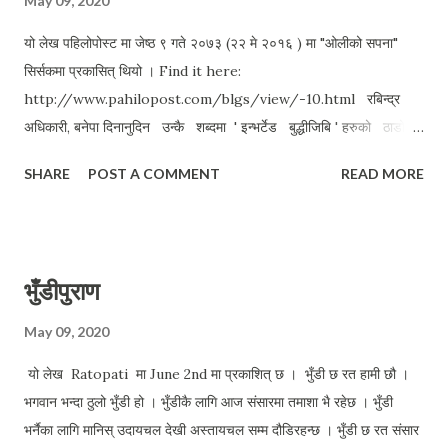
May 09, 2020
यो लेख पहिलोपोस्ट मा जेष्ठ ९ गते २०७३ (२२ मे २०१६ ) मा "ओलीको सपना"
सिर्सकमा प्रकासित् थियो । Find it here:
http://www.pahilopost.com/blgs/view/-10.html ​ रबिन्द्र
अधिकारी, बनेपा दिनानुदिन उन्कै शब्दमा ' इन्भर्टेड बुद्धीजिबि ' हरुको ठाडो
खन्डन र उपहासका पात्र बनेका नेपालका बर्तमान प्रधानमन्त्री केपी
SHARE
POST A COMMENT
READ MORE
शर्मा ओली दैनिक अखबारका हेड्लाइन देखी कार्टुन र मध्यप्रिस्ठका
बिस्लेशणात्मक पानामा समेत् चौपट्टै सँग छाउन सफल भएका देखिन्छन
। हुनत प्रधानमन्त्री भनेका चर्चित नै हुनुपर्छ , डेली पत्रीकामा
नआए के प्रधानमन्त्री ? म ओली को बिरोधि हैन, रचनात्मक आलोचना गर्ने मान्छे
भुँडीपुराण
बरु बढी मित्रु हुँं । ओली एक ब्यक्ती जो सुप्रिम पावरमा छन उन्को आलोचना हो यो
। ओली जो एक पार्टिका नेता हुन...
May 09, 2020
यो लेख Ratopati मा June 2nd मा प्रकाशित् छ । भुँडी छ रत हामी छौ ।
भगवान भन्दा ठुलो भुँडी हो । भुँडीकै लागि आज संसारमा तमाशा भै रहेछ । भुँडी
भर्नैका लागि मानिस् उदायचल देखी अस्तायचल सम्म दौडिरहन्छ । भुँडी छ रत संसार