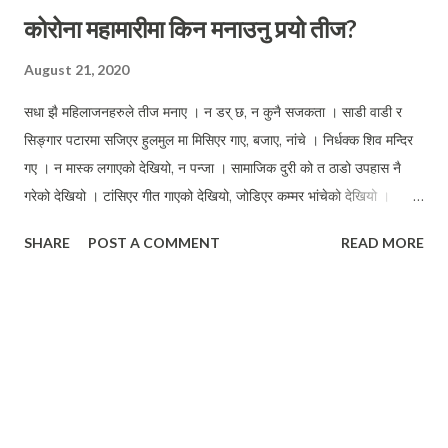
कोरोना महामारीमा किन मनाउनु पर्‍यो तीज?
August 21, 2020
सधा झै महिलाजनहरुले तीज मनाए । न डर् छ, न कुनै सजकता । साडी वाडी र
सिङ्गार पटारमा सजिएर हुलमुल मा मिसिएर गाए, बजाए, नांचे । निर्धक्क शिव मन्दिर
गए । न मास्क लगाएको देखियो, न पन्जा । सामाजिक दुरी को त ठाडो उपहास नै
गरेको देखियो । टांसिएर गीत गाएको देखियो, जोडिएर कम्मर भांचेको देखियो ।
अफिस मा काम गर्नेले पनि दुई चार दिन अघिदेखि नै भोज खाएको र तांती लाएर फोटा
SHARE
POST A COMMENT
READ MORE
खिचाएको भेटियो । आँखाले देखियो, फेस्बुक, टिक्टक, इन्स्टा जताततै हेरियो ।
अफ्सोसको कुरा, पढेलेखा भनौदाहरुले नै यस्तो काममा अगुवाइ गरेका छन् । १-२
हप्तामा यी कृयाकलापले कोरोना मृत्‍युदर बढ्ने पक्का छ । आखिर मान्छे सिरियस
कहिले हुन्छ? ICU मै लानुपर्ने भएपछि? एक छिन् रमाउन होस् वा फेस्बुकमा पोस्ट गर्न
होस्, के साचै नै यो कुराले खुशी दिन्छ? वा दियो? के कोरोना मजाक हो? के हावाको
भरमा आज यहाँ निषेधाज्ञा जारी गरिएको छ? महामारीले देश कतिसम्म चुर्लुम्म डुबिसक्यो
कसैलाई हेक्का छ? र यस्लाई अझै समुद्रतलको पीधमा लैजाने काम हामी गर्दैछौ ।
कति सजिलो छ, अन्तिममा दोष त सरकारलाई दिए भैगो । भोली अप्रिय घटना आफ्नै