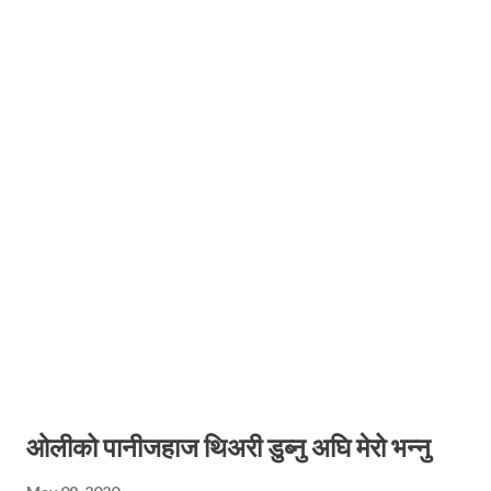
थे पैसा खुवाइ जागिर हान्न आसामी लाएको थे । आज जागिर मेरो लागि लैनु भैंसी
बराबर भो चौथाइ बड्दा सोह्र हजार आँखाचिम्ली सरासर भो । तलब बढ्यो येसैपालि
खुशी कति कुरै छाडौ जस्को बढ्यो तलब उस्ले केक काटी सब्लाई बाडौ । साउन भदौ
बितेपछी खसी किन्ने दशै आइगो ग्वाम्म तलब मुठ्ठ्याउदा शान बेग्लै हुने भईगो ।
फाइनान्सको पन्ध्र लाख री...
ओलीको पानीजहाज थिअरी डुब्नु अघि मेरो भन्नु