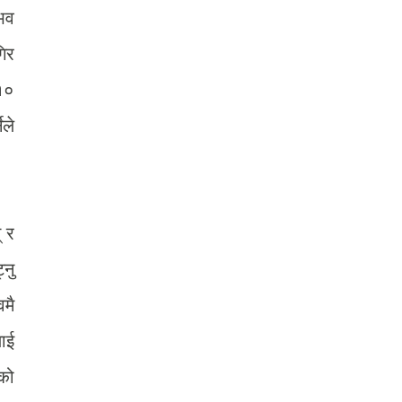
ुभव
गिर
१०
ले
् र
्नु
वमै
ाई
ुको