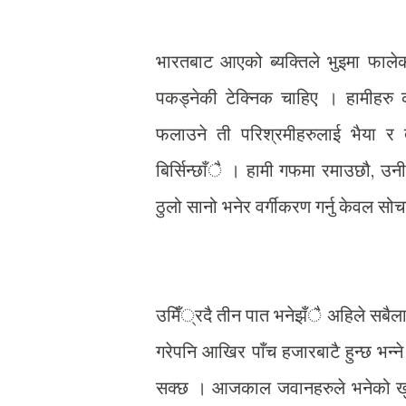
भारतबाट आएको ब्यक्तिले भुइमा फालेको
पकड्नेकी टेक्निक चाहिए । हामीहरु 
फलाउने ती परिश्रमीहरुलाई भैया र त
बिर्सिन्छाँै । हामी गफमा रमाउछौ, उ
ठुलो सानो भनेर वर्गीकरण गर्नु केवल 
उमिँ्रदै तीन पात भनेझँै अहिले सबैला
गरेपनि आखिर पाँच हजारबाटै हुन्छ भन्ने ह
सक्छ । आजकाल जवानहरुले भनेको खुब