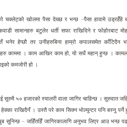
 चक्लेट्को खोलमा पैसा देख्छ र भन्छ –पैसा हावामे उड्रहेँहे
कवाडी सामानहरु बटुलेर धर्ती सफा राखिदिने र फोहोरबाट मोह
ँ भनेर हेप्छौ तर उनीहरुबिना हाम्रो कपालसमेत काँटिदैन भन्
नीहरु काममा । काम आखिर काम हो, यो सधैं महान् हुन्छ । काम
सोचाइको कमजोरी हो ।
ई सुरुमै ५० हजारको स्यालरी वाला जागिर चाहिन्छ । सुरुवात जह
ेक्का राखिदैनँ । उस्तै परे काम सिक्न भोल्युन्टर पनि बस्नु पर्ने 
 सुनिन्छ – जहिँतहिँ जागिरकालागि अनुभव लिएर आउ भन्छ पढ