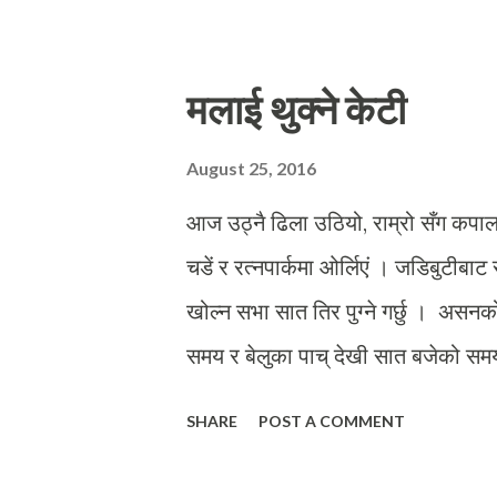
मलाई थुक्ने केटी
August 25, 2016
आज उठ्नै ढिला उठियो, राम्रो सँग कपा
चडें र रत्नपार्कमा ओर्लिएं । जडिबुटीबा
खोल्न सभा सात तिर पुग्ने गर्छु । अस
समय र बेलुका पाच् देखी सात बजेको समयम
पौने आठ भाथ्यो, दुई चार जना मान्छे मात्र
SHARE
POST A COMMENT
खेल्छ नै, म त्यसै गरी मतिङलमा संसारलाई
आकाशबाट भ्ल्यात्त देब्रे पट्टीको कन्चटम