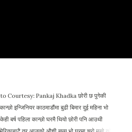
Skip to main content
nkaj Khadka छोरी छ पुगेकी
 कान्छो इन्जिनियर काठमाडौंमा बुढी बिमार दुई महिना भो
। केही बर्ष पहिला कान्छो घरमै थियो छोरी पनि आउथी
ो अमेरिकाबाटै तर आजको औशी सुन्य भो घरमा चरो मुसो कोही