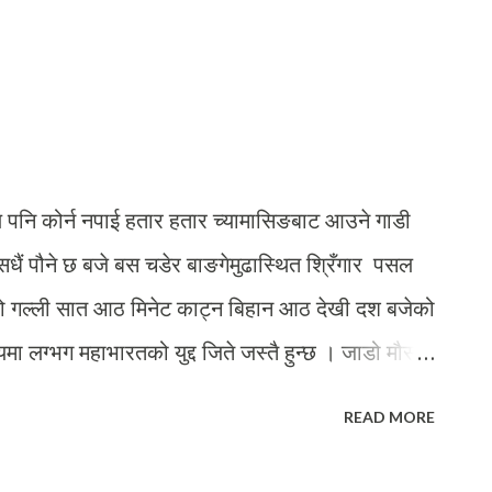
ल पनि कोर्न नपाई हतार हतार च्यामासिङबाट आउने गाडी
ट सधैं पौने छ बजे बस चडेर बाङगेमुढास्थित श्रिँगार पसल
नको गल्ली सात आठ मिनेट काट्न बिहान आठ देखी दश बजेको
ा लग्भग महाभारतको युद्द जिते जस्तै हुन्छ । जाडो मौसम,
 गल्ली तिर देखिन्ते । एक्लै हिड्दा मनमा नानाभातीं कुरा
READ MORE
 बोकेर अनि सोचेर हिड्दै थिए । त्यस्तैमा अकस्मात्
ा तात्तातो लेदो खस्यो । एकोहोरो हिडिरहेको मेरो हंसले