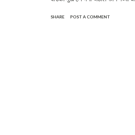
आएन । फोनको पनि घन्टी बज्दै बजेन । पल्
SHARE
POST A COMMENT
आज मेरै चर्चा छ रे छोरीले अस्ट्रेलियाबाटै
फोटोको वाहवाही भो रे कान्छोले पनि मेरै फ
श्रिंखला रचेछन् । अन्तरराष्ट्रिय ब्यक्त
र कमेन्ट ठोकेछन् । मेरा छोराछोरिले मलाई