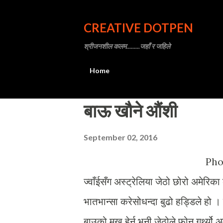
CREATIVE DOTPEN
श्रीजनशील कलम.........जहाँ र जहिले
Home
P
बाऊ खौने औंशी
o
September 02, 2016
s
t
Photo Courtesy: Pa
s
ज्वाँईसँग अस्ट्रेलिया जेठो छोरो अमेरिका
भातभान्सा करेसोधन्दा बुढो हड्डिले हो 
बाउको मुख हेर्न भनी जेठोले फोन गर्थ्य