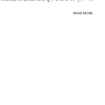
ला घरे सानेले भन्यो, म त सेलेब्रिटी भए रे । फेस्बुकभरी
READ MORE
 मेरो तस्बिर हाली रे अमेरिकामा पनि मेरै
ोटो प्रोफाइल बनायो रे । मेरा लागि भनेर हुरुक्कै हुने शब्द
िहरुले एकैदिन सहि मेरो फोटो हेरेछन् । कत्ति कुइरेले लाइक
 सहि माया गर्दा रहेछन् । मैले थाहा नपाएर के भो द...